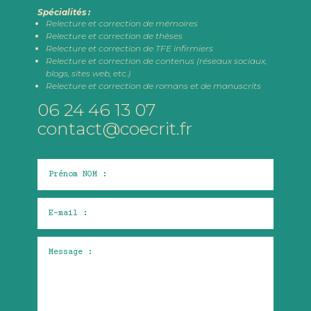
Spécialités :
Relecture et correction de mémoires
Relecture et correction de thèses
Relecture et correction de TFE infirmiers
Relecture et correction de contenus (réseaux sociaux,
blogs, sites web, etc.)
Relecture et correction de romans et de manuscrits
06 24 46 13 07
contact@coecrit.fr